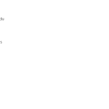
 du
ns